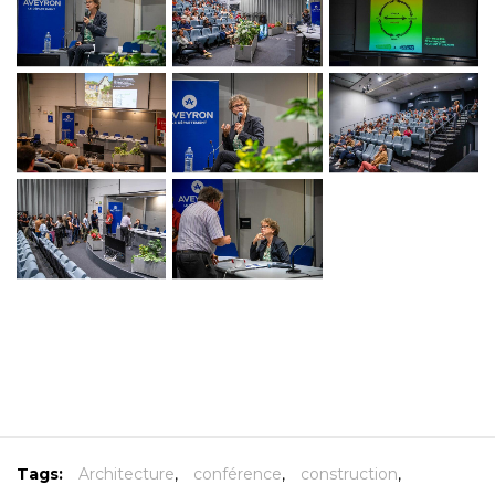
Tags:
Architecture
,
conférence
,
construction
,