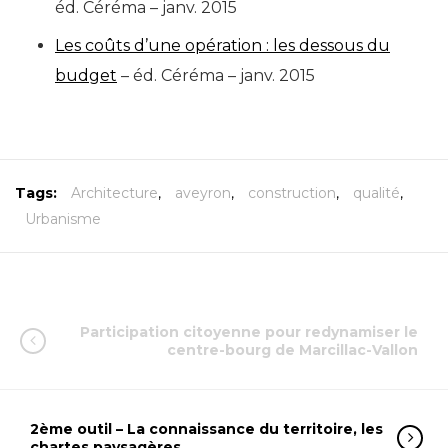
éd. Céréma – janv. 2015
Les coûts d’une opération : les dessous du
budget
– éd. Céréma – janv. 2015
Tags:
Architecture
,
aveyron
,
construction
,
qualité
,
Urbanisme
Participation citoyenne pour redynamiser le
centre-bourg de Marcillac-Vallon
2ème outil – La connaissance du territoire, les
chartes paysagères