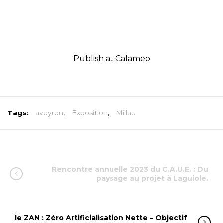
Publish at Calameo
Tags:
aveyron
,
Exposition
,
Millau
Rencontre annuelle 2023 du C.A.U.E. : Du
paysage au projet à Laguiole.
le ZAN : Zéro Artificialisation Nette – Objectif