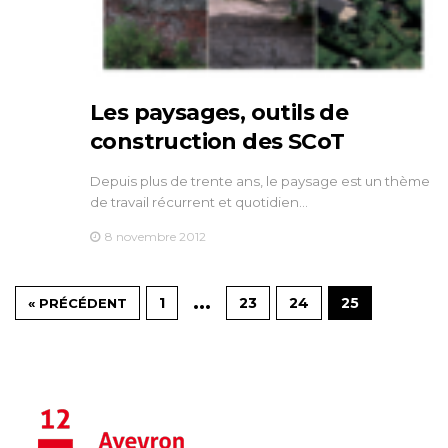
Les paysages, outils de
construction des SCoT
Depuis plus de trente ans, le paysage est un thème
de travail récurrent et quotidien…
8 novembre 2012
…
1
23
24
25
« PRÉCÉDENT