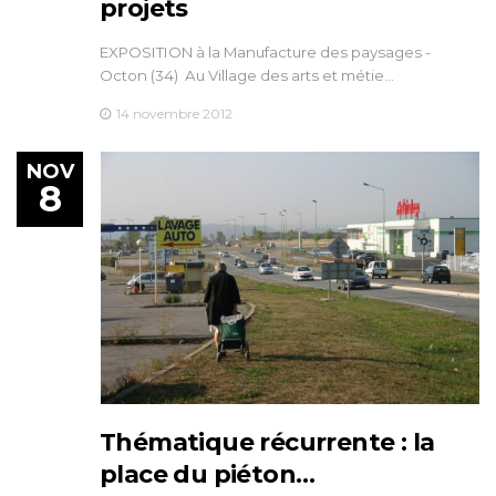
projets
EXPOSITION à la Manufacture des paysages -
Octon (34) Au Village des arts et métie…
14 novembre 2012
NOV
8
Thématique récurrente : la
place du piéton…