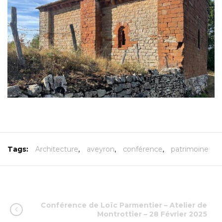
Tags:
Architecture
,
aveyron
,
conférence
,
patrimoine
Conférence de Loïc Parmentier – Atelier de
Montrottier – 28 Février 2025