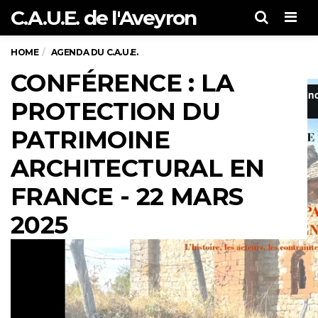
C.A.U.E. de l'Aveyron
Men
HOME
AGENDA DU C.A.U.E.
CONFÉRENCE : LA
PROTECTION DU
PATRIMOINE
ARCHITECTURAL EN
FRANCE - 22 MARS
2025
Proposée par l’Association Maisons Paysannes de
France Aveyron