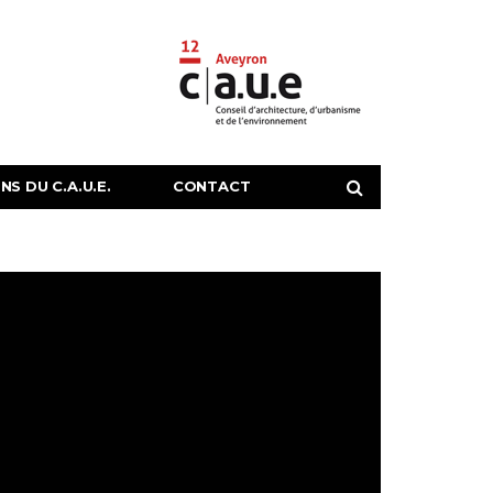
S DU C.A.U.E.
CONTACT