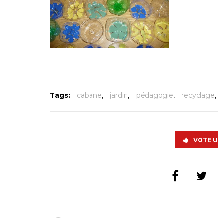
Tags:
cabane
,
jardin
,
pédagogie
,
recyclage
,
VOTE U