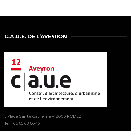
C.A.U.E. DE L’AVEYRON
5 Place Sainte Catherine – 12000 RODEZ
Tel. : 05 65 68 66 45