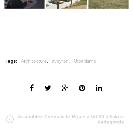
Tags:
Architecture
,
aveyron
,
Urbanisme
Assemblée Générale le 16 juin à 14h30 à Sainte
Radegonde