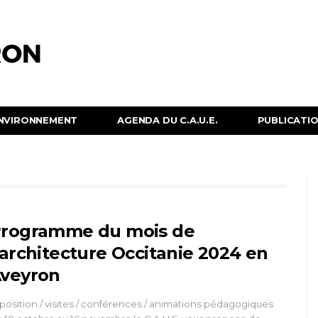
NVIRONNEMENT
AGENDA DU C.A.U.E.
PUBLICATION
rogramme du mois de
’architecture Occitanie 2024 en
veyron
position / visites / conférences / animations pédagogiques