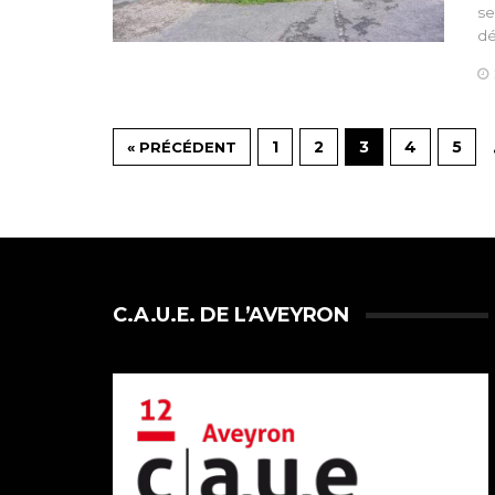
se
dé
1
2
3
4
5
« PRÉCÉDENT
C.A.U.E. DE L’AVEYRON