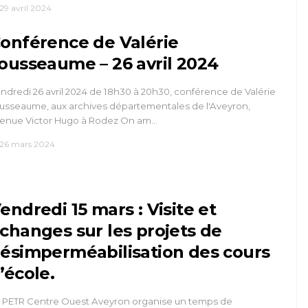
29 avril 2024
onférence de Valérie
ousseaume – 26 avril 2024
ndredi 26 avril 2024 de 18h30 à 20h30, conférence de Valérie
usseaume, aux archives départementales de l'Aveyron,
enue Victor Hugo à Rodez On am…
26 mars 2024
endredi 15 mars : Visite et
changes sur les projets de
ésimperméabilisation des cours
’école.
 PETR Centre Ouest Aveyron organise un temps de