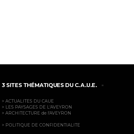
3 SITES THÉMATIQUES DU C.A.U.E.
> ACTUALITES DU CAUE
> LES PAYSAGES DE L'AVEYRON
> ARCHITECTURE de l'AVEYRON
> POLITIQUE DE CONFIDENTIALITE