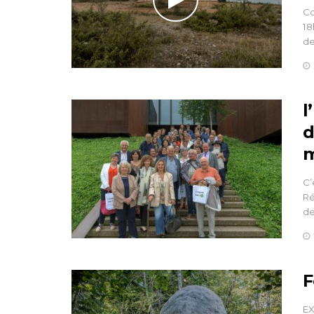
Co
18
de
l
d
m
C’
Ré
de
F
EX