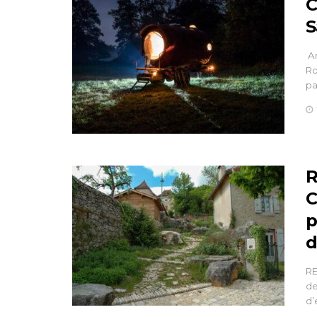
C
S
Ar
Ro
pa
R
C
p
d
RE
de
d’