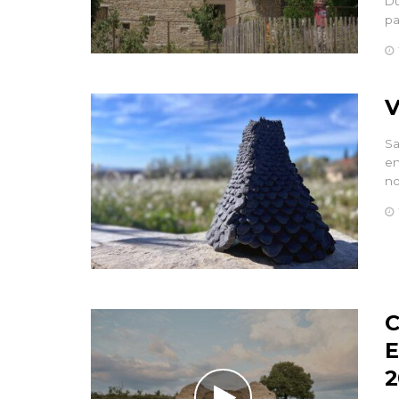
Du
pa
V
Sa
en
no
C
E
2