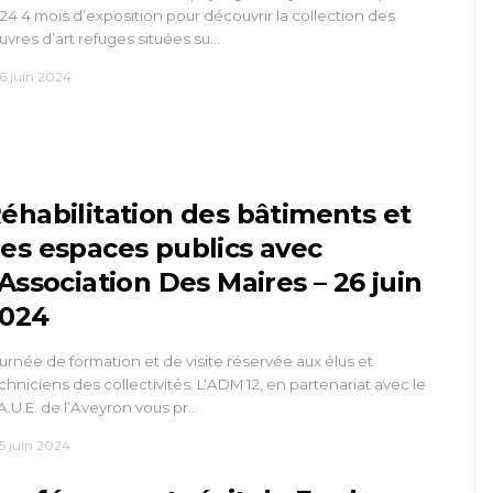
24 4 mois d’exposition pour découvrir la collection des
vres d’art refuges situées su…
6 juin 2024
éhabilitation des bâtiments et
es espaces publics avec
’Association Des Maires – 26 juin
024
urnée de formation et de visite réservée aux élus et
chniciens des collectivités. L‘ADM 12, en partenariat avec le
A.U.E. de l’Aveyron vous pr…
5 juin 2024