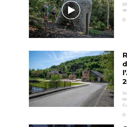
20
œu
R
d
l
2
Jo
te
C.