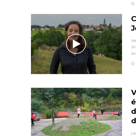
C
J
Ve
Jo
av
V
é
d
d
Le