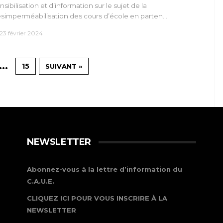
nsibilisation et d’information sur le sujet de la
simperméabilisation des cours d’école en parten…
23 février 2024
…
15
SUIVANT »
NEWSLETTER
Abonnez-vous à la lettre d’information du
C.A.U.E.
CLIQUEZ ICI POUR VOUS INSCRIRE À LA
NEWSLETTER