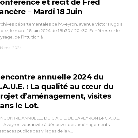
onférence et récit de Fred
ancère – Mardi 18 Juin
chives départementales de l'Aveyron, avenue Victor Hugo à
dez, le mardi 18 juin 2024 de 18h30 à 20h30. Fenêtres sur le
ysage, de l’intuition à …
14 mai 2024
encontre annuelle 2024 du
.A.U.E. : La qualité au cœur du
rojet d’aménagement, visites
ans le Lot.
NCONTRE ANNUELLE DU C.A.U.E. DE L'AVEYRON Le C.A.U.E.
 l’Aveyron vous invite à découvrir des aménagements
espaces publics des villages de la v…