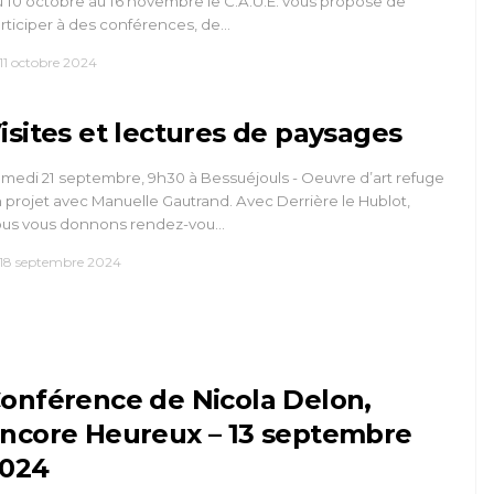
 10 octobre au 16 novembre le C.A.U.E. vous propose de
rticiper à des conférences, de…
11 octobre 2024
isites et lectures de paysages
medi 21 septembre, 9h30 à Bessuéjouls - Oeuvre d’art refuge
 projet avec Manuelle Gautrand. Avec Derrière le Hublot,
us vous donnons rendez-vou…
18 septembre 2024
onférence de Nicola Delon,
ncore Heureux – 13 septembre
024