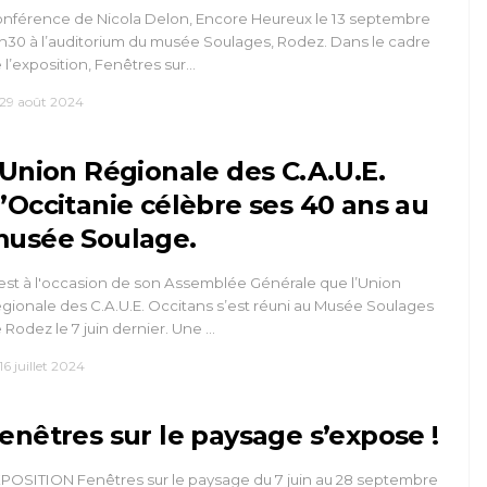
nférence de Nicola Delon, Encore Heureux le 13 septembre
h30 à l’auditorium du musée Soulages, Rodez. Dans le cadre
 l’exposition, Fenêtres sur…
29 août 2024
’Union Régionale des C.A.U.E.
’Occitanie célèbre ses 40 ans au
usée Soulage.
est à l'occasion de son Assemblée Générale que l’Union
gionale des C.A.U.E. Occitans s’est réuni au Musée Soulages
 Rodez le 7 juin dernier. Une …
16 juillet 2024
enêtres sur le paysage s’expose !
POSITION Fenêtres sur le paysage du 7 juin au 28 septembre