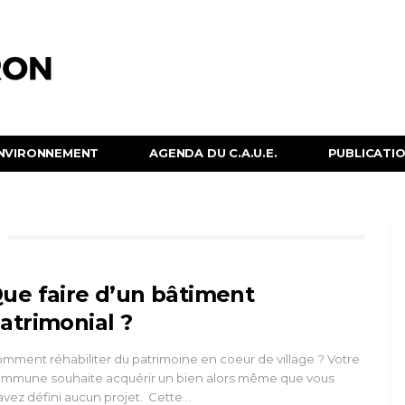
NVIRONNEMENT
AGENDA DU C.A.U.E.
PUBLICATION
ue faire d’un bâtiment
atrimonial ?
mment réhabiliter du patrimoine en coeur de village ? Votre
mmune souhaite acquérir un bien alors même que vous
avez défini aucun projet. Cette…