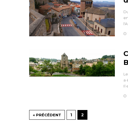
d
Du
en
l'
C
B
Le
a 
Il
1
2
« PRÉCÉDENT