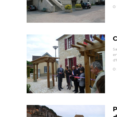
C
Sa
en
d'
P