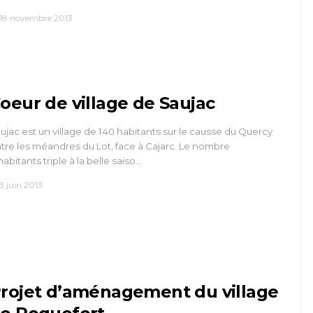
18 novembre 2013
oeur de village de Saujac
ujac est un village de 140 habitants sur le causse du Quercy
tre les méandres du Lot, face à Cajarc. Le nombre
habitants triple à la belle saiso…
3 juin 2013
rojet d’aménagement du village