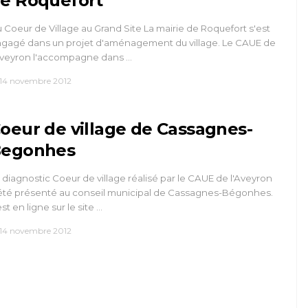
e Roquefort
 Coeur de Village au Grand Site La mairie de Roquefort s'est
gagé dans un projet d'aménagement du village. Le CAUE de
Aveyron l'accompagne dans …
14 novembre 2012
oeur de village de Cassagnes-
egonhes
 diagnostic Coeur de village réalisé par le CAUE de l'Aveyron
été présenté au conseil municipal de Cassagnes-Bégonhes.
 est en ligne sur le site …
14 novembre 2012