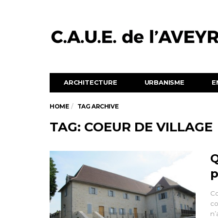
ARCHITECTURE
URBANISME
E
HOME
TAG ARCHIVE
TAG: COEUR DE VILLAGE
Q
p
Co
co
n’