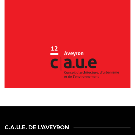
C.A.U.E. DE L’AVEYRON