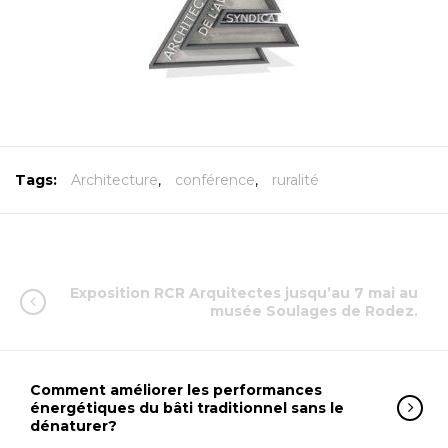
Tags:
Architecture
,
conférence
,
ruralité
Exposition RCR Arquitectes jusqu’au 7 mai au
musée Soulages de Rodez.
Comment améliorer les performances
énergétiques du bâti traditionnel sans le
dénaturer?