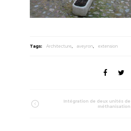
Tags:
Architecture
,
aveyron
,
extension
Intégration de deux unités de
méthanisation