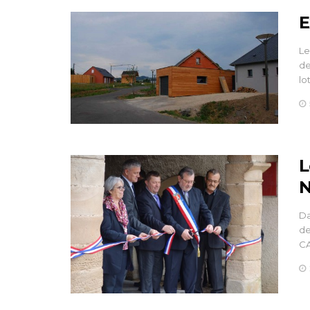
E
Le
de
lo
L
N
Da
de
C