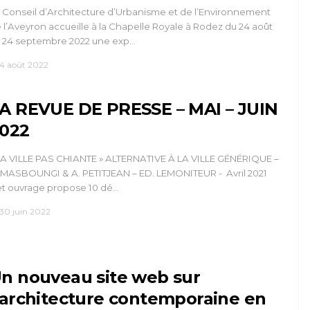
 Conseil d’Architecture d’Urbanisme et de l’Environnement
 l’Aveyron accueille à la Chapelle Royale à Rodez du 24 août
 24 septembre 2022 une exp…
4 août 2022
A REVUE DE PRESSE – MAI – JUIN
022
LA VILLE PAS CHIANTE » ALTERNATIVE À LA VILLE GÉNÉRIQUE –
 MASBOUNGI & A. PETITJEAN – ED. LEMONITEUR - Avril 2021
t ouvrage propose 10 dé…
30 juin 2022
n nouveau site web sur
’architecture contemporaine en