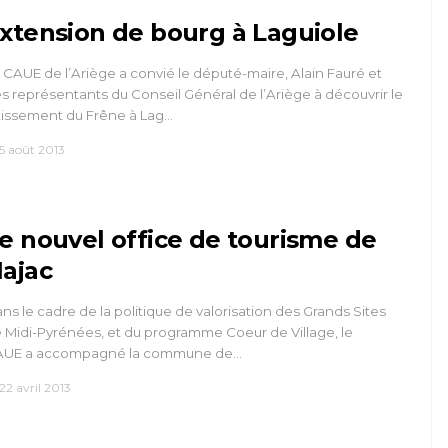
xtension de bourg à Laguiole
 CAUE de l’Ariège a convié le député-maire, Alain Fauré et
s représentants du Conseil Général de l’Ariège à découvrir le
tissement du Frêne à Lag…
5 août 2013
e nouvel office de tourisme de
ajac
ns le cadre de la politique de valorisation des Grands Sites
 Midi-Pyrénées, et du programme Coeur de Village, le
AUE a accompagné la commune de…
22 avril 2013