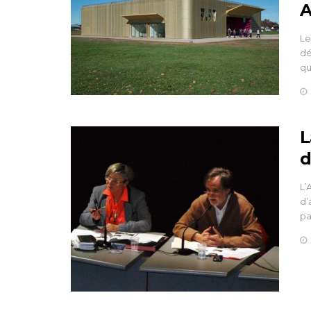
A
Le
dé
qu
L
d
L’
d’
pa