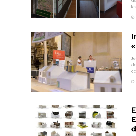
de
le
I
«
Je
de
co
E
E
d