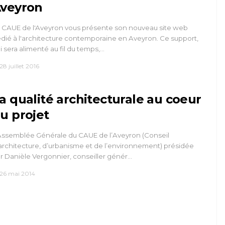
veyron
 CAUE de l'Aveyron vous présente son nouveau site web
dié à l'architecture contemporaine en Aveyron. Ce support,
i sera alimenté au fil du temps,…
28 juillet 2016
a qualité architecturale au coeur
u projet
Assemblée Générale du CAUE de l’Aveyron (Conseil
architecture, d’urbanisme et de l’environnement) présidée
r Danièle Vergonnier, conseiller génér…
26 mai 2014