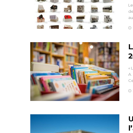
Le
de
au
L
2
« 
A.
Ce
U
l