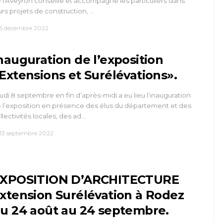
 l'Aveyron conseille et accompagne les particuliers dans
urs projets de construction, …
5 décembre 2022
nauguration de l’exposition
Extensions et Surélévations».
udi 8 septembre en fin d’après-midi a eu lieu l’inauguration
 l’exposition en présence des élus du département et des
llectivités locales, des ad…
13 septembre 2022
XPOSITION D’ARCHITECTURE
xtension Surélévation à Rodez
u 24 août au 24 septembre.