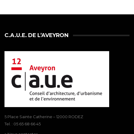
C.A.U.E. DE L’AVEYRON
5 Place Sainte Catherine – 12000 RODEZ
Tel. : 05 65 68 66 45