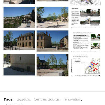
Tags:
Bozouls
,
Centres Bourgs
,
rénovation
,