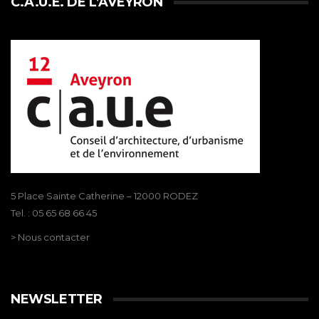
C.A.U.E. DE L’AVEYRON
5 Place Sainte Catherine – 12000 RODEZ
Tel. : 05 65 68 66 45
> Nous contacter
NEWSLETTER