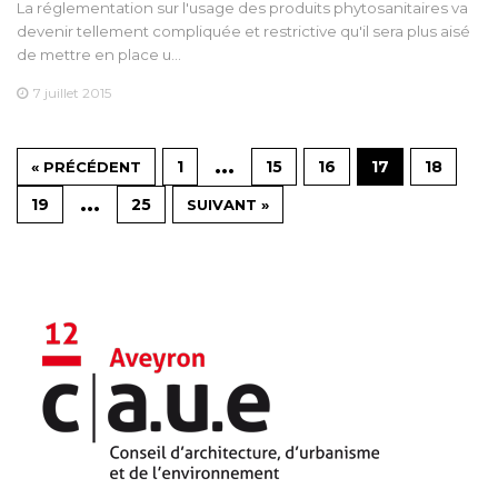
La réglementation sur l'usage des produits phytosanitaires va
devenir tellement compliquée et restrictive qu'il sera plus aisé
de mettre en place u…
7 juillet 2015
…
1
15
16
17
18
« PRÉCÉDENT
…
19
25
SUIVANT »