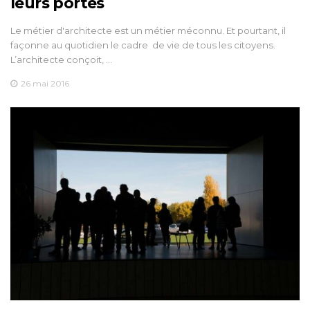
leurs portes
Le métier d'architecte est un métier méconnu. Et pourtant, il
façonne au quotidien le cadre de vie de tous les citoyens.
L’architecte conçoit, …
26 mai 2016