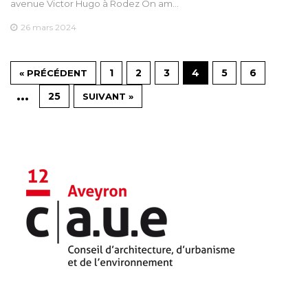
avenue Victor Hugo à Rodez On am…
26 mars 2024
1
2
3
4
5
6
« PRÉCÉDENT
…
25
SUIVANT »