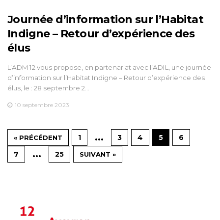
Journée d’information sur l’Habitat
Indigne – Retour d’expérience des
élus
L’ADM 12 vous propose, en partenariat avec l’ADIL, une journée
d’information sur l’Habitat Indigne – Retour d’expérience des
élus, le : 28 septembre 2…
10 septembre 2023
…
1
3
4
5
6
« PRÉCÉDENT
…
7
25
SUIVANT »