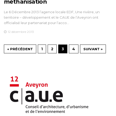
méthanisation
Le 6 Décembre 2013 l’agence locale EDF, Une rivière, un
territoire – développement et le CAUE de l’Aveyron ont
officialisé leur partenariat pour l’acco…
12 décembre 2013
1
2
3
4
« PRÉCÉDENT
SUIVANT »