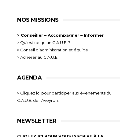
NOS MISSIONS
> Conseiller – Accompagner – Informer
> Qu’est ce qu’un C.A.U.E. ?
> Conseil d’administration et équipe
> Adhérer au C.A.U.E.
AGENDA
> Cliquez ici pour participer aux évènements du
C.A.U.E. de l’Aveyron.
NEWSLETTER
CLIQUEZ ICI POUR VOUS INSCRIRE À LA